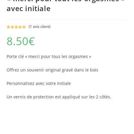
avec initiale
(
1
avis client)
Noté
1
5.00
8.50
€
sur 5
basé sur
notation
client
Porte clé « merci pour tous les orgasmes »
Offrez un souvenir original gravé dans le bois
Personnalisez avec votre initiale
Un vernis de protection est appliqué sur les 2 côtés.