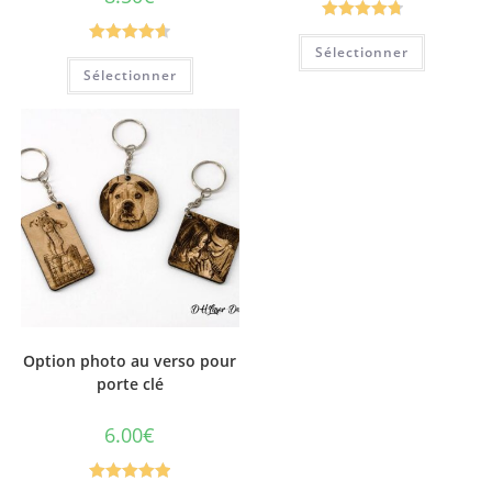
Note
4.83
Sélectionner
Note
4.67
sur 5
Sélectionner
sur 5
Option photo au verso pour
porte clé
6.00
€