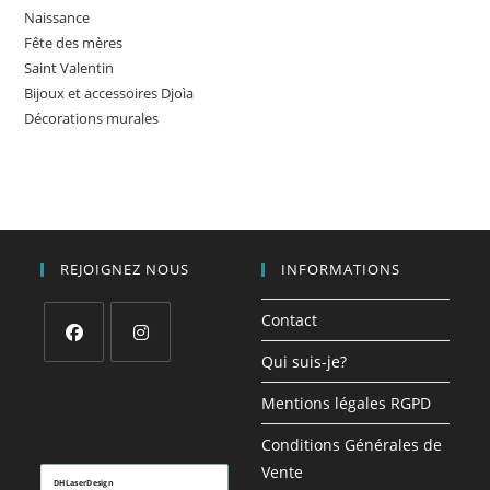
Naissance
Fête des mères
Saint Valentin
Bijoux et accessoires Djoìa
Décorations murales
REJOIGNEZ NOUS
INFORMATIONS
Contact
Qui suis-je?
S’ouvre
S’ouvre
dans
dans
Mentions légales RGPD
un
un
Conditions Générales de
nouvel
nouvel
Vente
onglet
onglet
DHLaserDesign