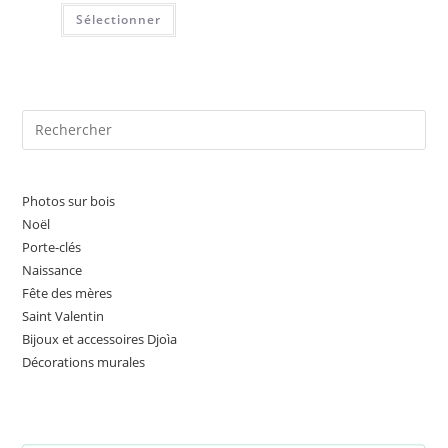
Note
5.00
Sélectionner
sur 5
Pre
Es
to
clo
Photos sur bois
the
Noël
sea
Porte-clés
Naissance
pan
Fête des mères
Saint Valentin
Bijoux et accessoires Djoìa
Décorations murales