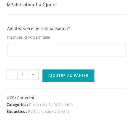
✨ Fabrication 1 à 2 jours
(required)
Ajoutez votre personnalisation
*
Inscrivez ici votre initiale
quantité
-
+
AJOUTER AU PANIER
de
Porte
clé
UGS :
Portecle4
personnalisé
Catégories :
Porte-clés
,
Saint Valentin
bois
Étiquettes :
Porte clé
,
saint valentin
"merci
pour
tout