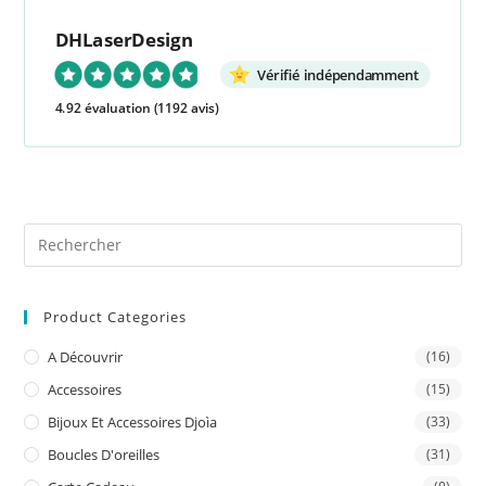
DHLaserDesign
Vérifié indépendamment
4.92 évaluation
(1192 avis)
Pre
Es
to
Product Categories
clo
the
A Découvrir
(16)
sea
Accessoires
(15)
pan
Bijoux Et Accessoires Djoìa
(33)
Boucles D'oreilles
(31)