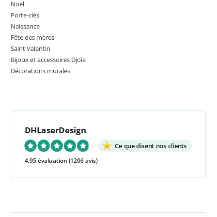
the
Noël
sea
Porte-clés
Naissance
pan
Fête des mères
Saint Valentin
Bijoux et accessoires Djoìa
Décorations murales
DHLaserDesign
Ce que disent nos clients
4.95 évaluation
(1206 avis)