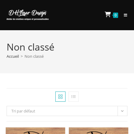
Skip
to
0
content
Non classé
Accueil
>
Non classé
Tri par défaut