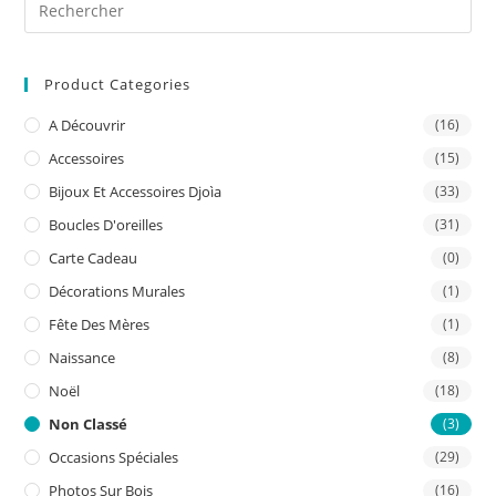
Pre
Es
to
Product Categories
clo
the
A Découvrir
(16)
sea
Accessoires
(15)
pan
Bijoux Et Accessoires Djoìa
(33)
Boucles D'oreilles
(31)
Carte Cadeau
(0)
Décorations Murales
(1)
Fête Des Mères
(1)
Naissance
(8)
Noël
(18)
Non Classé
(3)
Occasions Spéciales
(29)
Photos Sur Bois
(16)