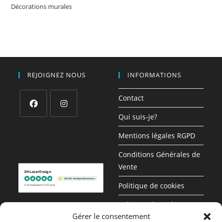
Décorations murales
REJOIGNEZ NOUS
INFORMATIONS
Contact
Qui suis-je?
S’ouvre
S’ouvre
dans
dans
Mentions légales RGPD
un
un
Conditions Générales de
nouvel
nouvel
Vente
onglet
onglet
DHLaserDesign
Vérifié indépendamment
Politique de cookies
4.92 évaluation
(1192 avis)
Politique de cookies (UE)
Gérer le consentement