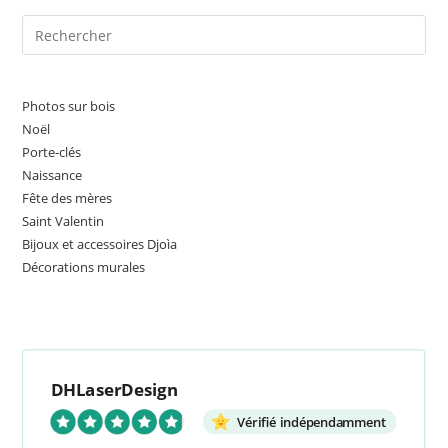
Pre
Es
to
clo
Photos sur bois
the
Noël
sea
Porte-clés
Naissance
pan
Fête des mères
Saint Valentin
Bijoux et accessoires Djoìa
Décorations murales
DHLaserDesign
Vérifié indépendamment