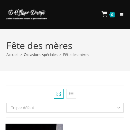
Skip
to
0
content
Fête des mères
Accueil
>
Occasions spéciales
>
Fête des mères
Tri par défaut