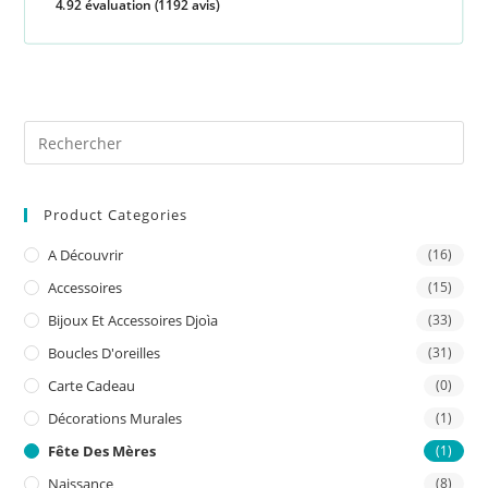
4.92 évaluation
(1192 avis)
Pre
Es
to
Product Categories
clo
the
A Découvrir
(16)
sea
Accessoires
(15)
pan
Bijoux Et Accessoires Djoìa
(33)
Boucles D'oreilles
(31)
Carte Cadeau
(0)
Décorations Murales
(1)
Fête Des Mères
(1)
Naissance
(8)