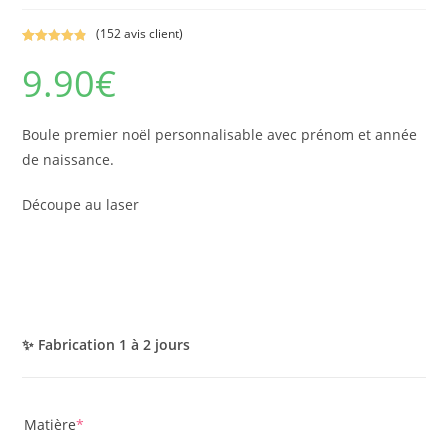
(
152
avis client)
Noté
152
4.95
9.90
€
sur 5
basé sur
notations
client
Boule premier noël personnalisable avec prénom et année
de naissance.
Découpe au laser
✨ Fabrication 1 à 2 jours
(required)
Matière
*