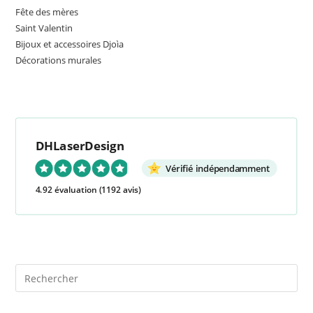
Fête des mères
Saint Valentin
Bijoux et accessoires Djoìa
Décorations murales
DHLaserDesign
Vérifié indépendamment
4.92 évaluation
(1192 avis)
Pre
Es
to