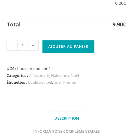
0.00
€
Total
9.90
€
quantité
-
+
AJOUTER AU PANIER
de
Boule
premier
UGS :
bouleprenomannée
noël
Catégories :
A découvrir
,
Naissance
,
Noël
personnalisée
Étiquettes :
boule de noël
,
noël
,
Prénom
en
bois
avec
année
prénom,
DESCRIPTION
étui
INFORMATIONS COMPLÉMENTAIRES
cadeau