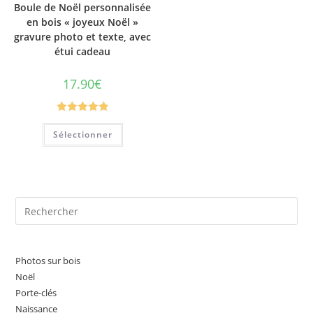
Boule de Noël personnalisée
en bois « joyeux Noël »
gravure photo et texte, avec
étui cadeau
17.90
€
Note
4.89
Sélectionner
sur 5
Pre
Es
to
clo
Photos sur bois
the
Noël
sea
Porte-clés
Naissance
pan