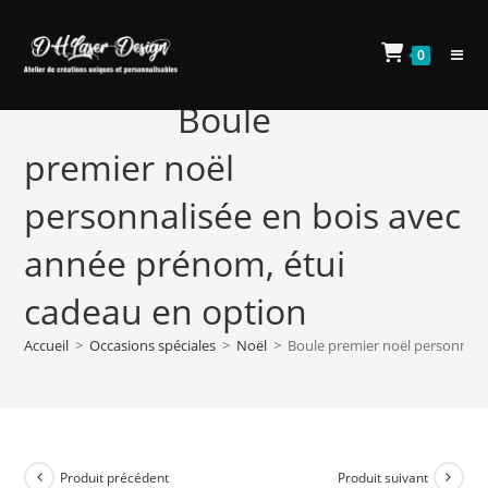
Skip
to
0
content
Boule
premier noël
personnalisée en bois avec
année prénom, étui
cadeau en option
Accueil
>
Occasions spéciales
>
Noël
>
Boule premier noël personnali
Produit précédent
Produit suivant