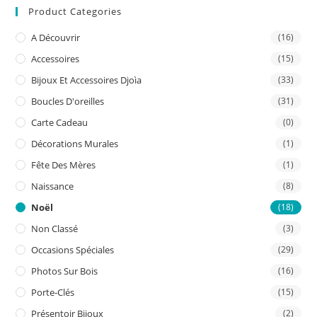
Product Categories
clo
the
A Découvrir
(16)
sea
Accessoires
(15)
pan
Bijoux Et Accessoires Djoìa
(33)
Boucles D'oreilles
(31)
Carte Cadeau
(0)
Décorations Murales
(1)
Fête Des Mères
(1)
Naissance
(8)
Noël
(18)
Non Classé
(3)
Occasions Spéciales
(29)
Photos Sur Bois
(16)
Porte-Clés
(15)
Présentoir Bijoux
(2)