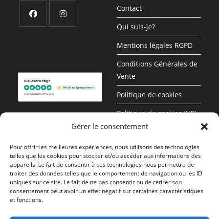
Contact
Qui suis-je?
S’ouvre
S’ouvre
dans
dans
Mentions légales RGPD
un
un
Conditions Générales de
nouvel
nouvel
Vente
onglet
onglet
DHLaserDesign
Vérifié indépendamment
Politique de cookies
4.92 évaluation
(1192 avis)
Politique de cookies (UE)
Gérer le consentement
Déclaration de
confidentialité (UE)
Pour offrir les meilleures expériences, nous utilisons des technologies
telles que les cookies pour stocker et/ou accéder aux informations des
appareils. Le fait de consentir à ces technologies nous permettra de
Livraison Offerte En
traiter des données telles que le comportement de navigation ou les ID
France Métropolitaine
uniques sur ce site. Le fait de ne pas consentir ou de retirer son
Dès 150€ D’achat
consentement peut avoir un effet négatif sur certaines caractéristiques
et fonctions.