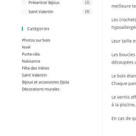
Présentoir Bijoux
(2)
meilleure te
Saint Valentin
(9)
Les crochets
hypoallergé
Catégories
Photos sur bois
Leur taille e
Noël
Porte-clés
Les boucles 
Naissance
découpées au
Fête des mères
Saint Valentin
Le bois éta
Bijoux et accessoires Djoìa
Chaque paire
Décorations murales
Le vernis of
à la piscine
En cas de q