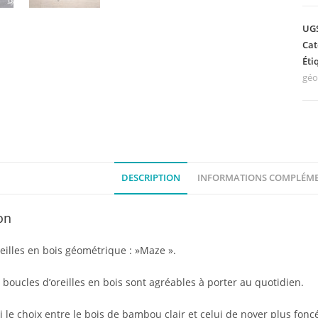
Bou
d'o
UGS
en
Cat
boi
Éti
Ma
géo
DESCRIPTION
INFORMATIONS COMPLÉME
on
eilles en bois géométrique : »Maze ».
 boucles d’oreilles en bois sont agréables à porter au quotidien.
i le choix entre le bois de bambou clair et celui de noyer plus fon