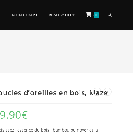
TOGGLE
CT
MON COMPTE
RÉALISATIONS
0
WEBSITE
SEARCH
oucles d’oreilles en bois, Maze
9.90
€
isissez l’essence du bois : bambou ou noyer et la