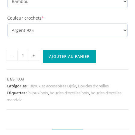
(required)
Couleur crochets
*
quantité
-
+
AJOUTER AU PANIER
de
Boucles
d'oreilles
UGS :
008
en
Catégories :
Bijoux et accessoires Djoìa
,
Boucles d'oreilles
bois,
Étiquettes :
bijoux bois
,
boucles d'oreilles bois
,
boucles d'oreilles
Canopus
mandala