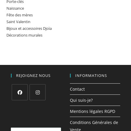
Porte-clés
Naissance
Fête des mères
Saint Valentin
Bijoux et accessoires Djoìa
Décorations murales
REJOIGNEZ NOUS
INFORMATIONS
Contact
Qui suis-je?
S’ouvre
S’ouvre
dans
dans
Mentions légales RGPD
un
un
Conditions Générales de
nouvel
nouvel
Vente