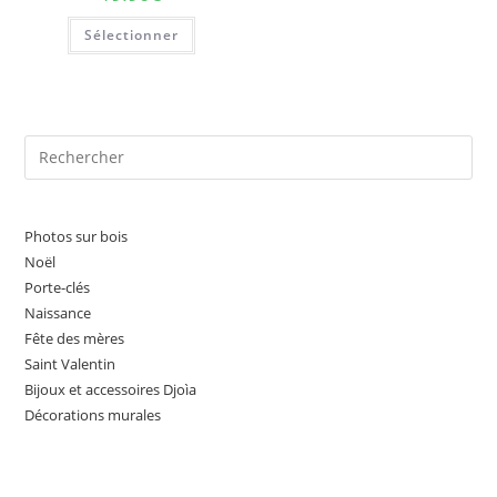
Sélectionner
Pre
Es
to
clo
Photos sur bois
the
Noël
sea
Porte-clés
Naissance
pan
Fête des mères
Saint Valentin
Bijoux et accessoires Djoìa
Décorations murales