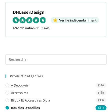
DHLaserDesign
Vérifié indépendamment
4.92 évaluation
(1192 avis)
Pre
Es
to
Product Categories
clo
the
A Découvrir
(16)
sea
Accessoires
(15)
pan
Bijoux Et Accessoires Djoìa
(33)
Boucles D'oreilles
(31)