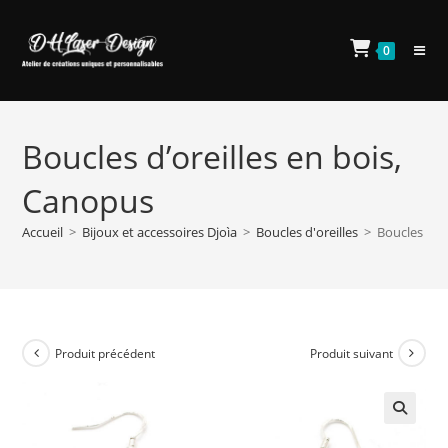
Skip
to
0
content
Boucles d’oreilles en bois,
Canopus
Accueil
>
Bijoux et accessoires Djoìa
>
Boucles d'oreilles
>
Boucles d’o
Produit précédent
Produit suivant
🔍